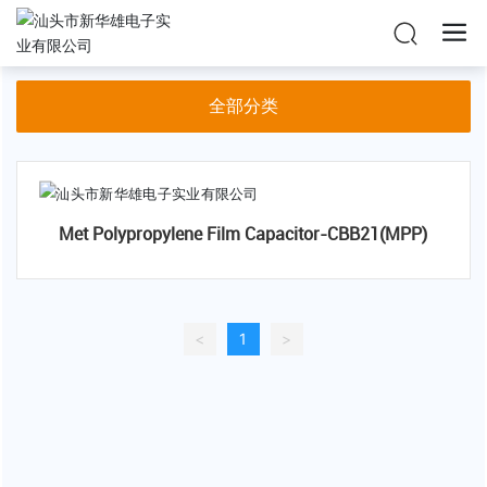
首页
CBB21(MPP)
产品中心
HBC
全部分类
Met Polypropylene Film Capacitor-CBB21(MPP)
<
1
>